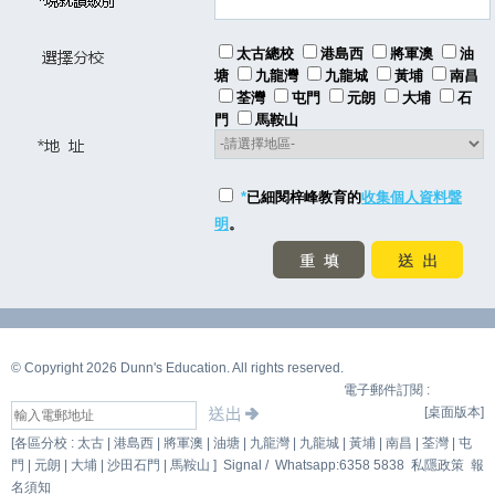
太古總校
港島西
將軍澳
油
塘
九龍灣
九龍城
黃埔
南昌
荃灣
屯門
元朗
大埔
石
門
馬鞍山
*
已細閱梓峰教育的
收集個人資料聲
明
。
© Copyright 2026 Dunn's Education. All rights reserved.
電子郵件訂閱 :
[桌面版本]
[各區分校 : 太古 | 港島西 | 將軍澳 | 油塘 | 九龍灣 | 九龍城 | 黃埔 | 南昌 | 荃灣 | 屯
門 | 元朗 | 大埔 | 沙田石門 | 馬鞍山 ]
Signal /
Whatsapp:6358 5838
私隱政策
報
名須知