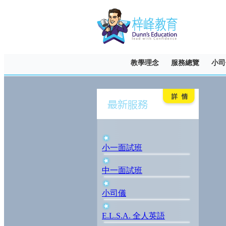
教學理念
服務總覽
小司
小一面試班
中一面試班
小司儀
E.L.S.A. 全人英語