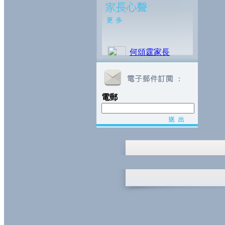
何頌霆家長
電郵