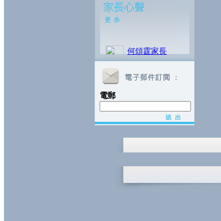
何頌霆家長
電郵