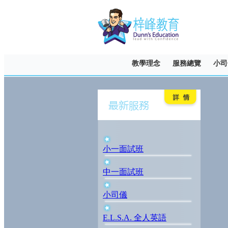
教學理念
服務總覽
小司
小一面試班
中一面試班
小司儀
E.L.S.A. 全人英語