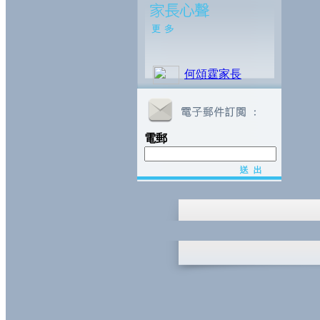
何頌霆家長
電郵