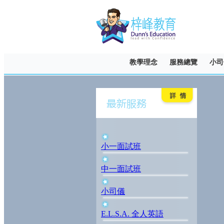
教學理念
服務總覽
小司
小一面試班
中一面試班
小司儀
E.L.S.A. 全人英語